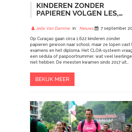
KINDEREN ZONDER
PAPIEREN VOLGEN LES,
MAAR KRIJGEN GEEN
DIPLOMA OP CURAÇAO
Jelle Van Damme
in:
Nieuws
7 september 202
Op Curaçao gaan circa 1.622 kinderen zonder
papieren gewoon naar school, maar ze lopen vast b
examens en het diploma. Het CLOA-systeem vraa
een sédula of paspoortnummer, wat veel leerling
niet hebben. De meesten kwamen sinds 2017 uit
Venezuela. De overheid moet onderwijs bieden,
maar officiële erkenning blijft uit. Dit houdt kansen
BEKIJK MEER
klein en kwetsbaarheid hoog.