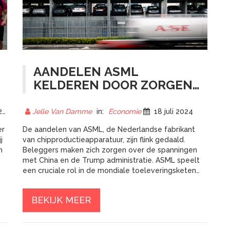
AANDELEN ASML
KELDEREN DOOR ZORGEN
OVER CHINA EN TRUMP
ADMINISTRATIE
4
Jelle Van Damme
in:
Economie
18 juli 2024
er
De aandelen van ASML, de Nederlandse fabrikant
j
van chipproductieapparatuur, zijn flink gedaald.
n
Beleggers maken zich zorgen over de spanningen
met China en de Trump administratie. ASML speelt
een cruciale rol in de mondiale toeleveringsketen
van microchips, maar wordt geconfronteerd met
exportbeperkingen naar China en gevallen van
BEKIJK MEER
diefstal van intellectueel eigendom in China.