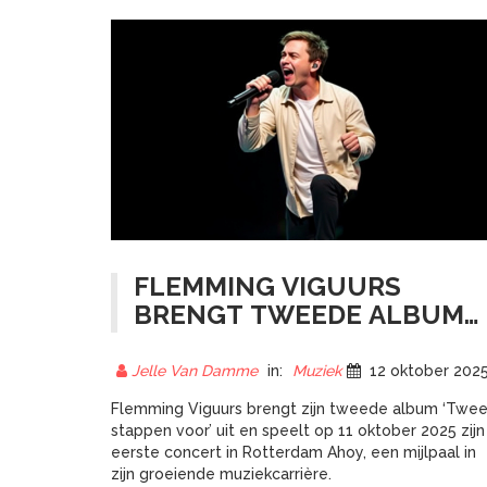
FLEMMING VIGUURS
BRENGT TWEEDE ALBUM
'TWEE STAPPEN VOOR' UIT
EN SPEELT EERSTE AHOY-
Jelle Van Damme
in:
Muziek
12 oktober 202
CONCERT
Flemming Viguurs brengt zijn tweede album ‘Twe
stappen voor’ uit en speelt op 11 oktober 2025 zijn
eerste concert in Rotterdam Ahoy, een mijlpaal in
zijn groeiende muziekcarrière.