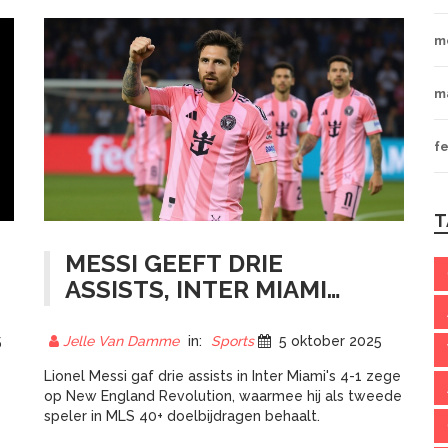
m
m
fe
T
MESSI GEEFT DRIE
ASSISTS, INTER MIAMI
WINT 4-1 OP NEW
ENGLAND REVOLUTION
5
Jelle Van Damme
in:
Sports
5 oktober 2025
e
Lionel Messi gaf drie assists in Inter Miami's 4-1 zege
op New England Revolution, waarmee hij als tweede
speler in MLS 40+ doelbijdragen behaalt.