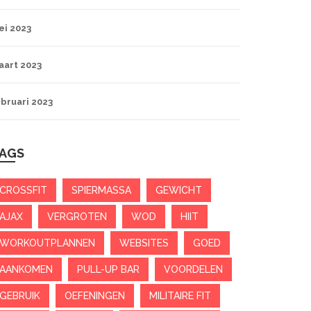
ei 2023
aart 2023
bruari 2023
AGS
CROSSFIT
SPIERMASSA
GEWICHT
AJAX
VERGROTEN
WOD
HIIT
WORKOUTPLANNEN
WEBSITES
GOED
AANKOMEN
PULL-UP BAR
VOORDELEN
GEBRUIK
OEFENINGEN
MILITAIRE FIT