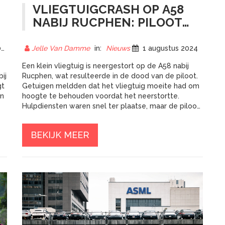
VLIEGTUIGCRASH OP A58
NABIJ RUCPHEN: PILOOT
OVERLEDEN NA
NOODLOTTIGE CRASH
5
Jelle Van Damme
in:
Nieuws
1 augustus 2024
Een klein vliegtuig is neergestort op de A58 nabij
ij
Rucphen, wat resulteerde in de dood van de piloot.
gt
Getuigen meldden dat het vliegtuig moeite had om
en
hoogte te behouden voordat het neerstortte.
Hulpdiensten waren snel ter plaatse, maar de piloot
werd ter plekke dood verklaard. Het incident
veroorzaakte verkeershinder, en de politie sluit
BEKIJK MEER
delen van de snelweg af om het ongeluk te
onderzoeken.