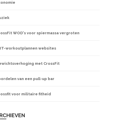
conomie
uziek
rossFit WOD's voor spiermassa vergroten
IIT-workoutplannen websites
ewichtsverhoging met CrossFit
ordelen van een pull-up bar
ossfit voor militaire fitheid
RCHIEVEN