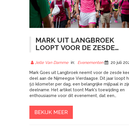
MARK UIT LANGBROEK
LOOPT VOOR DE ZESDE
KEER MEE MET DE
NIJMEEGSE VIERDAAGSE
Jelle Van Damme
in:
Evenementen
20 juli 202
Mark Goes uit Langbroek neemt voor de zesde ke
deel aan de Nijmeegse Vierdaagse. Dit jaar loopt hi
50 kilometer per dag, een belangrijke mijlpaal in zij
deelname. Het artikel toont Mark's toewijding en
enthousiasme voor dit evenement, dat een
belangrijk onderdeel van zijn leven is geworden.
BEKIJK MEER