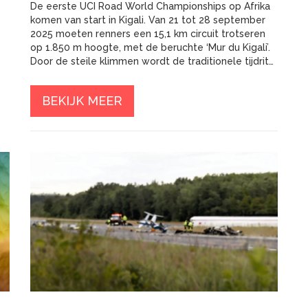
De eerste UCI Road World Championships op Afrika
komen van start in Kigali. Van 21 tot 28 september
2025 moeten renners een 15,1 km circuit trotseren
op 1.850 m hoogte, met de beruchte ‘Mur du Kigali’.
Door de steile klimmen wordt de traditionele tijdrit
omgebogen tot een klimmerwedstrijd, wat
verrassende wissels in het klassement kan
BEKIJK MEER
opleveren.