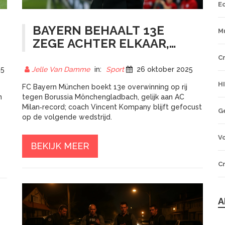
E
BAYERN BEHAALT 13E
M
ZEGE ACHTER ELKAAR,
GELIJK AC MILAN –
C
KOMPANY BLIJFT
25
Jelle Van Damme
in:
Sport
26 oktober 2025
NUCHTER
H
FC Bayern München boekt 13e overwinning op rij
n
tegen Borussia Mönchengladbach, gelijk aan AC
Milan‑record; coach Vincent Kompany blijft gefocust
G
op de volgende wedstrijd.
Vo
BEKIJK MEER
Cr
A