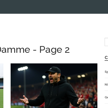
 Damme - Page 2
C
S
N
G