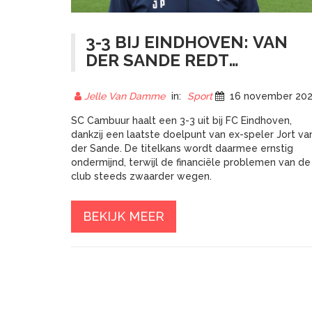
3-3 BIJ EINDHOVEN: VAN
DER SANDE REDT
CAMBUUR, TITELKANS OP
HET MES
Jelle Van Damme
in:
Sport
16 november 20
SC Cambuur haalt een 3-3 uit bij FC Eindhoven,
dankzij een laatste doelpunt van ex-speler Jort va
der Sande. De titelkans wordt daarmee ernstig
ondermijnd, terwijl de financiële problemen van de
club steeds zwaarder wegen.
BEKIJK MEER