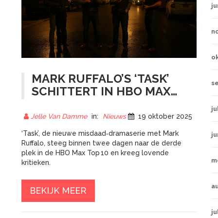
ju
n
o
MARK RUFFALO’S ‘TASK’
s
SCHITTERT IN HBO MAX
TOP 10 BINNEN TWEE
ju
DAGEN
Jelle Van Damme
in:
Nieuws
19 oktober 2025
‘Task’, de nieuwe misdaad‑dramaserie met Mark
ju
Ruffalo, steeg binnen twee dagen naar de derde
plek in de HBO Max Top 10 en kreeg lovende
m
kritieken.
a
BEKIJK MEER
ju