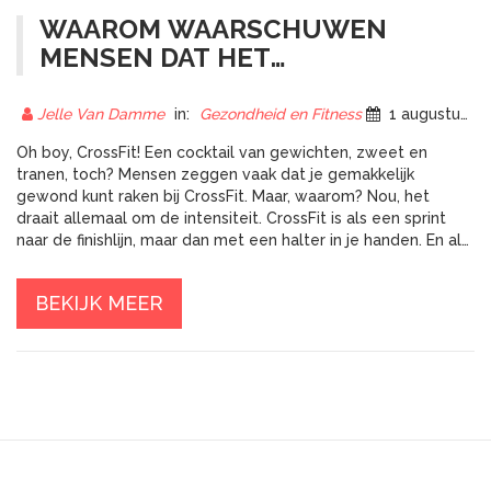
WAAROM WAARSCHUWEN
MENSEN DAT HET
GEMAKKELIJK IS OM GEWOND
TE RAKEN BIJ HET DOEN VAN
Jelle Van Damme
in:
Gezondheid en Fitness
1 augustus 2023
CROSSFIT?
Oh boy, CrossFit! Een cocktail van gewichten, zweet en
tranen, toch? Mensen zeggen vaak dat je gemakkelijk
gewond kunt raken bij CrossFit. Maar, waarom? Nou, het
draait allemaal om de intensiteit. CrossFit is als een sprint
naar de finishlijn, maar dan met een halter in je handen. En als
je niet oppast met hoe je je lichaam beweegt, kun je
gemakkelijk een blessure oplopen. Dus, de volgende keer
BEKIJK MEER
dat je die kettlebell oppakt, herinner jezelf eraan om het
rustig aan te doen! Maar hey, geen zorgen, met de juiste
techniek en begeleiding is CrossFit een fantastische manier
om in vorm te komen!