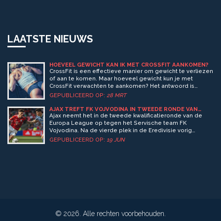
LAATSTE NIEUWS
HOEVEEL GEWICHT KAN IK MET CROSSFIT AANKOMEN?
CrossFit is een effectieve manier om gewicht te verliezen
of aan te komen. Maar hoeveel gewicht kun je met
CrossFit verwachten te aankomen? Het antwoord is
afhankelijk van verschillende factoren, zoals je
GEPUBLICEERD OP:
28 MRT
voedingspatroon, je activiteitenniveau en je
lichaamscompositie. Met de juiste voeding en training is
AJAX TREFT FK VOJVODINA IN TWEEDE RONDE VAN
EUROPA LEAGUE 2023
het mogelijk om met CrossFit een gezond gewicht te
Ajax neemt het in de tweede kwalificatieronde van de
bereiken. Door het gerichte gebruik van krachttraining,
Europa League op tegen het Servische team FK
cardio en voeding, kun je voorkomen dat je alleen
Vojvodina. Na de vierde plek in de Eredivisie vorig
vetmassa toeneemt. De resultaten zullen afhangen van je
seizoen probeert Ajax onder leiding van John Heitinga
GEPUBLICEERD OP:
19 JUN
persoonlijke doelstellingen, maar met CrossFit is het
weer te schitteren in Europa. Met nieuwe aanwinsten
mogelijk om een gezond gewicht te bereiken.
zoals Hakim Ziyech en Steven Bergwijn wil Ajax zich
kwalificeren voor de groepsfase.
© 2026. Alle rechten voorbehouden.