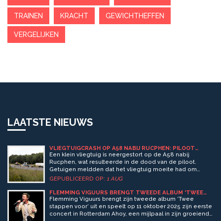
TRAINEN
KRACHT
GEWICHTHEFFEN
VERGELIJKEN
LAATSTE NIEUWS
VLIEGTUIGCRASH OP A58 NABIJ RUCPHEN: PILOOT
OVERLEDEN NA NOODLOTTIGE CRASH
Een klein vliegtuig is neergestort op de A58 nabij
Rucphen, wat resulteerde in de dood van de piloot.
Getuigen meldden dat het vliegtuig moeite had om
hoogte te behouden voordat het neerstortte.
GEPUBLICEERD OP:
1 AUG
Hulpdiensten waren snel ter plaatse, maar de piloot werd
ter plekke dood verklaard. Het incident veroorzaakte
FLEMMING VIGUURS BRENGT TWEEDE ALBUM 'TWEE
STAPPEN VOOR' UIT EN SPEELT EERSTE AHOY-CONCERT
verkeershinder, en de politie sluit delen van de snelweg
Flemming Viguurs brengt zijn tweede album ‘Twee
af om het ongeluk te onderzoeken.
stappen voor’ uit en speelt op 11 oktober 2025 zijn eerste
concert in Rotterdam Ahoy, een mijlpaal in zijn groeiende
muziekcarrière.