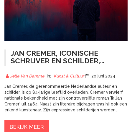
JAN CREMER, ICONISCHE
SCHRIJVER EN SCHILDER,
OVERLEDEN OP 84-JARIGE
LEEFTIJD
Jelle Van Damme
in:
Kunst & Cultuur
20 juni 2024
Jan Cremer, de gerenommeerde Nederlandse auteur en
schilder, is op 84-jarige leeftijd overleden. Cremer verwierf
nationale bekendheid met zijn controversiële roman 'Ik Jan
Cremer' uit 1964. Naast zijn literaire bijdragen was hij ook een
erkend kunstenaar. Zijn expressieve schilderijen werden
wereldwijd tentoongesteld. Cremer's invloedrijke werk blijft
een blijvende erfenis in de Nederlandse cultuur.
BEKIJK MEER