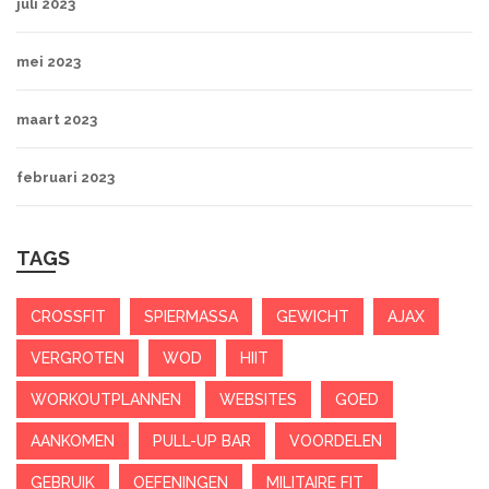
juli 2023
mei 2023
maart 2023
februari 2023
TAGS
CROSSFIT
SPIERMASSA
GEWICHT
AJAX
VERGROTEN
WOD
HIIT
WORKOUTPLANNEN
WEBSITES
GOED
AANKOMEN
PULL-UP BAR
VOORDELEN
GEBRUIK
OEFENINGEN
MILITAIRE FIT