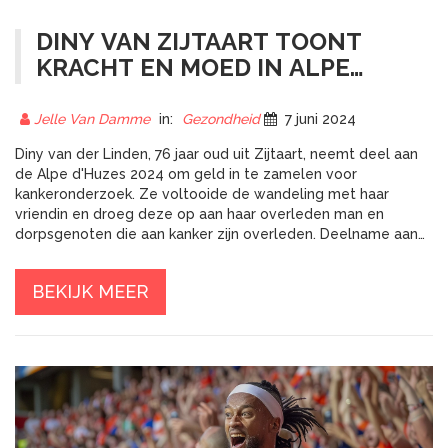
DINY VAN ZIJTAART TOONT
KRACHT EN MOED IN ALPE
D'HUZES 2024
Jelle Van Damme
in:
Gezondheid
7 juni 2024
Diny van der Linden, 76 jaar oud uit Zijtaart, neemt deel aan
de Alpe d'Huzes 2024 om geld in te zamelen voor
kankeronderzoek. Ze voltooide de wandeling met haar
vriendin en droeg deze op aan haar overleden man en
dorpsgenoten die aan kanker zijn overleden. Deelname aan
dit evenement toont haar solidariteit en bewondering voor
mensen die momenteel vechten tegen de ziekte.
BEKIJK MEER