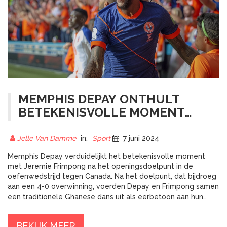
MEMPHIS DEPAY ONTHULT
BETEKENISVOLLE MOMENT
MET JEREMIE FRIMPONG NA
OPENINGSDOELPUNT TEGEN
Jelle Van Damme
in:
Sport
7 juni 2024
CANADA
Memphis Depay verduidelijkt het betekenisvolle moment
met Jeremie Frimpong na het openingsdoelpunt in de
oefenwedstrijd tegen Canada. Na het doelpunt, dat bijdroeg
aan een 4-0 overwinning, voerden Depay en Frimpong samen
een traditionele Ghanese dans uit als eerbetoon aan hun
gedeelde roots.
BEKIJK MEER