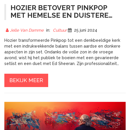
HOZIER BETOVERT PINKPOP
MET HEMELSE EN DUISTERE
KLANKEN
Jelle Van Damme
in:
Cultuur
25 juni 2024
Hozier transformeerde Pinkpop tot een denkbeeldige kerk
met een indrukwekkende balans tussen aardse en donkere
aspecten in zijn set. Ondanks de volle zon in de vroege
avond, wist hij het publiek te boeien met een gevarieerde
setlist en een duet met Ed Sheeran. Zijn professionaliteit
creëerde een betoverende sfeer, waar zelfs donkere
nummers een magische lading kregen.
BEKIJK MEER