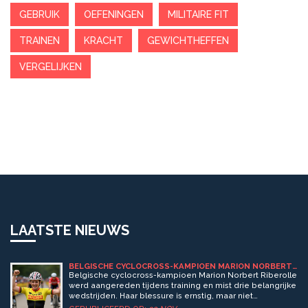
GEBRUIK
OEFENINGEN
MILITAIRE FIT
TRAINEN
KRACHT
GEWICHTHEFFEN
VERGELIJKEN
LAATSTE NIEUWS
BELGISCHE CYCLOCROSS-KAMPIOEN MARION NORBERT
RIBEROLLE AANGEREDEN TIJDENS TRAINING, MIST
Belgische cyclocross-kampioen Marion Norbert Riberolle
BELANGRIJKE WEDSTRIJDEN
werd aangereden tijdens training en mist drie belangrijke
wedstrijden. Haar blessure is ernstig, maar niet
levensbedreigend — en de impact op het klassement is