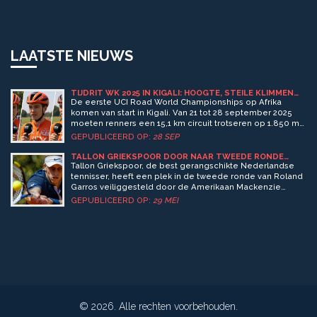
LAATSTE NIEUWS
TIJDRIT WK 2025 IN KIGALI: HOOGTE, STEILE KLIMMEN
EN EEN KLIMMERSTEST
De eerste UCI Road World Championships op Afrika
komen van start in Kigali. Van 21 tot 28 september 2025
moeten renners een 15,1 km circuit trotseren op 1.850 m
hoogte, met de beruchte ‘Mur du Kigali’. Door de steile
GEPUBLICEERD OP:
28 SEP
klimmen wordt de traditionele tijdrit omgebogen tot een
klimmerwedstrijd, wat verrassende wissels in het
TALLON GRIEKSPOOR DOOR NAAR TWEEDE RONDE
ROLAND GARROS NA ZEGE OP MACKENZIE MCDONALD
klassement kan opleveren.
Tallon Griekspoor, de best gerangschikte Nederlandse
tennisser, heeft een plek in de tweede ronde van Roland
Garros veiliggesteld door de Amerikaan Mackenzie
McDonald te verslaan. In een spannende wedstrijd van
GEPUBLICEERD OP:
29 MEI
vier sets zegevierde Griekspoor met 6-3, 6-4, 1-6, 6-2. Hij
zal het nu opnemen tegen de Italiaan Luciano Darderi.
© 2026. Alle rechten voorbehouden.