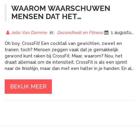
WAAROM WAARSCHUWEN
MENSEN DAT HET
GEMAKKELIJK IS OM GEWOND
TE RAKEN BIJ HET DOEN VAN
Jelle Van Damme
in:
Gezondheid en Fitness
1 augustus 2023
CROSSFIT?
Oh boy, CrossFit! Een cocktail van gewichten, zweet en
tranen, toch? Mensen zeggen vaak dat je gemakkelijk
gewond kunt raken bij CrossFit. Maar, waarom? Nou, het
draait allemaal om de intensiteit. CrossFit is als een sprint
naar de finishlijn, maar dan met een halter in je handen. En als
je niet oppast met hoe je je lichaam beweegt, kun je
gemakkelijk een blessure oplopen. Dus, de volgende keer
BEKIJK MEER
dat je die kettlebell oppakt, herinner jezelf eraan om het
rustig aan te doen! Maar hey, geen zorgen, met de juiste
techniek en begeleiding is CrossFit een fantastische manier
om in vorm te komen!